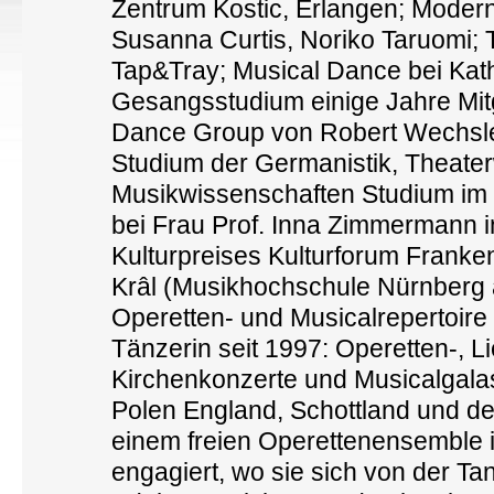
Zentrum Kostic, Erlangen; Moder
Susanna Curtis, Noriko Taruomi; T
Tap&Tray; Musical Dance bei Kath
Gesangsstudium einige Jahre Mit
Dance Group von Robert Wechsle
Studium der Germanistik, Theate
Musikwissenschaften Studium im
bei Frau Prof. Inna Zimmermann i
Kulturpreises Kulturforum Franke
Krâl (Musikhochschule Nürnberg al
Operetten- und Musicalrepertoire
Tänzerin seit 1997: Operetten-, L
Kirchenkonzerte und Musicalgalas
Polen England, Schottland und de
einem freien Operettenensemble i
engagiert, wo sie sich von der Ta